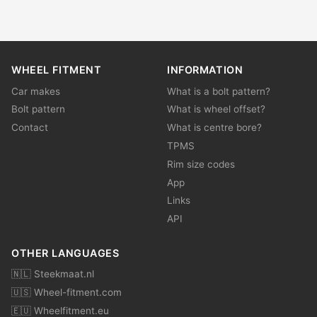
WHEEL FITMENT
INFORMATION
Car makes
What is a bolt pattern?
Bolt pattern
What is wheel offset?
Contact
What is centre bore?
TPMS
Rim size codes
App
Links
API
OTHER LANGUAGES
🇳🇱 Steekmaat.nl
🇺🇸 Wheel-fitment.com
🇪🇺 Wheelfitment.eu