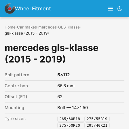
Wheel Fitment
Home
›
Car makes
›
mercedes
›
GLS-Klasse
›
gls-klasse (2015 - 2019)
mercedes gls-klasse
(2015 - 2019)
Bolt pattern
5x112
Centre bore
66.6 mm
Offset (ET)
62
Mounting
Bolt — 14x1,50
Tyre sizes
265/60R18
275/55R19
275/50R20
295/40R21