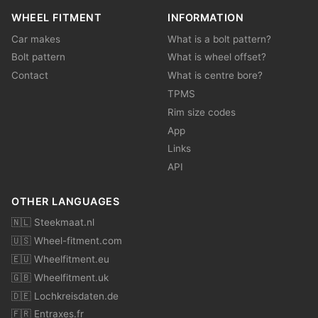
WHEEL FITMENT
INFORMATION
Car makes
What is a bolt pattern?
Bolt pattern
What is wheel offset?
Contact
What is centre bore?
TPMS
Rim size codes
App
Links
API
OTHER LANGUAGES
🇳🇱 Steekmaat.nl
🇺🇸 Wheel-fitment.com
🇪🇺 Wheelfitment.eu
🇬🇧 Wheelfitment.uk
🇩🇪 Lochkreisdaten.de
🇫🇷 Entraxes.fr