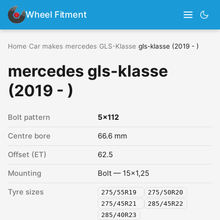
Wheel Fitment
Home
›
Car makes
›
mercedes
›
GLS-Klasse
›
gls-klasse (2019 - )
mercedes gls-klasse
(2019 - )
Bolt pattern
5x112
Centre bore
66.6 mm
Offset (ET)
62.5
Mounting
Bolt — 15x1,25
Tyre sizes
275/55R19
275/50R20
275/45R21
285/45R22
285/40R23