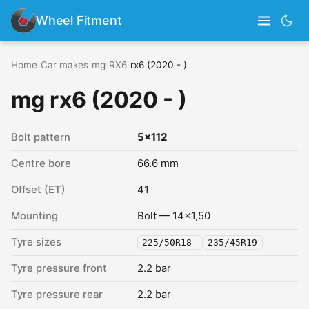
Wheel Fitment
Home
›
Car makes
›
mg
›
RX6
›
rx6 (2020 - )
mg rx6 (2020 - )
Bolt pattern
5x112
Centre bore
66.6 mm
Offset (ET)
41
Mounting
Bolt — 14x1,50
Tyre sizes
225/50R18
235/45R19
Tyre pressure front
2.2 bar
Tyre pressure rear
2.2 bar